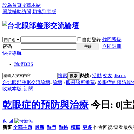
設為首頁
收藏本站
開啟輔助訪問
切換到窄版
找回密碼
自動登錄
密碼
立即註冊
登錄
快捷導航
論壇
BBS
搜索
熱搜:
活動
交友
discuz
搜索
台北眼部整形交流論壇
»
論壇
›
眼科診所推薦
›
乾眼症的預防與
收藏本版
|
訂閱
乾眼症的預防與治療
今日:
0
|
主
返 回
新窗
全部主題
最新
熱門
熱帖
精華
更多
作者
回復/查看
最後