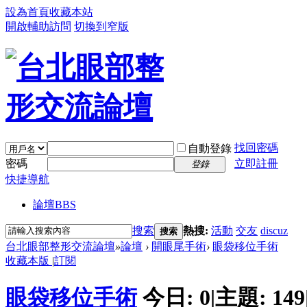
設為首頁
收藏本站
開啟輔助訪問
切換到窄版
找回密碼
自動登錄
密碼
立即註冊
登錄
快捷導航
論壇
BBS
搜索
熱搜:
活動
交友
discuz
搜索
台北眼部整形交流論壇
»
論壇
›
開眼尾手術
›
眼袋移位手術
收藏本版
|
訂閱
眼袋移位手術
今日:
0
|
主題:
149