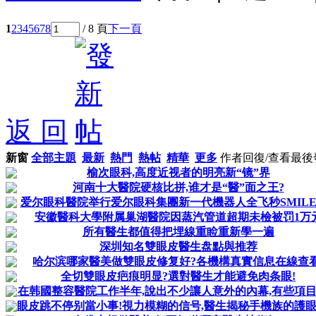
1
2
3
4
5
6
7
8
/ 8 頁
下一頁
返 回
新窗
全部主題
最新
熱門
熱帖
精華
更多
作者
回復/查看
最後
榆次眼科,高度近视者的明亮新“镜”界
河南十大醫院硬核比拼,谁才是“醫”面之王?
爱尔眼科醫院举行爱尔眼科集團新一代機器人全飞秒SMILE 
安徽醫科大學附属巢湖醫院因蒸汽管道超期未檢被罚1万
所有醫生都值得把埋線重睑重新學一遍
深圳知名雙眼皮醫生盘點與推荐
哈尔滨哪家醫美做雙眼皮修复好?各機構真實信息在線查看
全切雙眼皮疤痕明显?選對醫生才能避免肉条眼!
在韩國整容醫院工作半年,說出不少讓人意外的內幕,有些項
眼皮跳不停别當小事!視力模糊的信号,醫生揭秘手機族的護