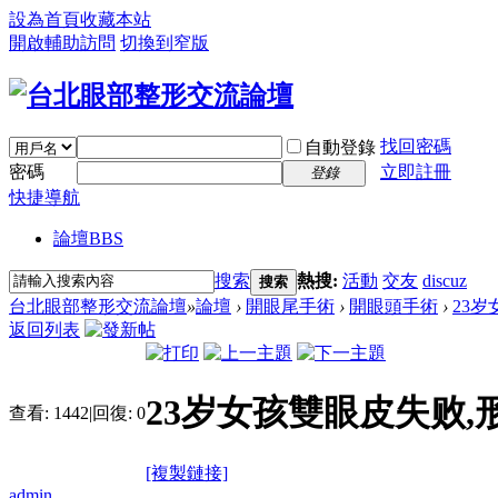
設為首頁
收藏本站
開啟輔助訪問
切換到窄版
找回密碼
自動登錄
密碼
立即註冊
登錄
快捷導航
論壇
BBS
搜索
熱搜:
活動
交友
discuz
搜索
台北眼部整形交流論壇
»
論壇
›
開眼尾手術
›
開眼頭手術
›
23岁
返回列表
23岁女孩雙眼皮失败,
查看:
1442
|
回復:
0
[複製鏈接]
admin