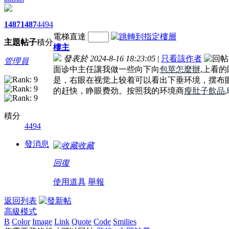
1487
1487
4494
電梯直達
主題
帖子
積分
樓主
發表於 2024-8-16 18:23:05
|
只看該作者
管理員
面诊中主任讓我做一些向下向
包莖怎麼辦
,上看
是，右眼在视觉上较着可以看出下垂环境，摆布
的赶快，睁眼费劲。按照我的环境商
瘦肚子飲品
,
積分
4494
發消息
收藏
回復
使用道具
舉報
返回列表
高級模式
B
Color
Image
Link
Quote
Code
Smilies