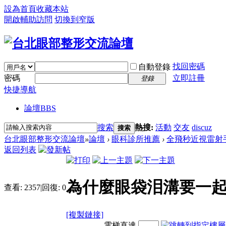
設為首頁
收藏本站
開啟輔助訪問
切換到窄版
找回密碼
自動登錄
密碼
立即註冊
登錄
快捷導航
論壇
BBS
搜索
熱搜:
活動
交友
discuz
搜索
台北眼部整形交流論壇
»
論壇
›
眼科診所推薦
›
全飛秒近視雷射
返回列表
為什麼眼袋泪溝要一起
查看:
2357
|
回復:
0
[複製鏈接]
電梯直達