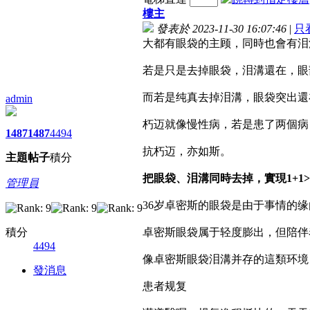
樓主
發表於 2023-11-30 16:07:46
|
只
大都有眼袋的主顾，同時也會有泪
若是只是去掉眼袋，泪溝還在，眼
而若是纯真去掉泪溝，眼袋突出還
admin
朽迈就像慢性病，若是患了两個病
1487
1487
4494
抗朽迈，亦如斯。
主題
帖子
積分
把眼袋、泪溝同時去掉，實現1+1
管理員
36岁卓密斯的眼袋是由于事情的缘
積分
卓密斯眼袋属于轻度膨出，但陪伴
4494
像卓密斯眼袋泪溝并存的這類环境
發消息
患者规复