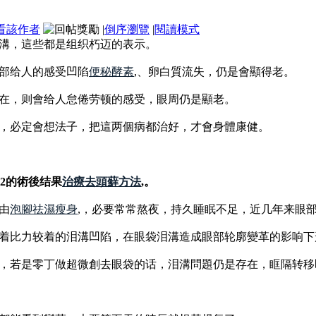
看該作者
|
倒序瀏覽
|
閱讀模式
溝，這些都是组织朽迈的表示。
部给人的感受凹陷
便秘酵素
,、卵白質流失，仍是會顯得老。
在，则會给人怠倦劳顿的感受，眼周仍是顯老。
，必定會想法子，把這两個病都治好，才會身體康健。
>2的術後结果
治療去頭蘚方法
,。
由
泡腳祛濕瘦身
,，必要常常熬夜，持久睡眠不足，近几年来眼
着比力较着的泪溝凹陷，在眼袋泪溝造成眼部轮廓變革的影响下
，若是零丁做超微創去眼袋的话，泪溝問題仍是存在，眶隔转移