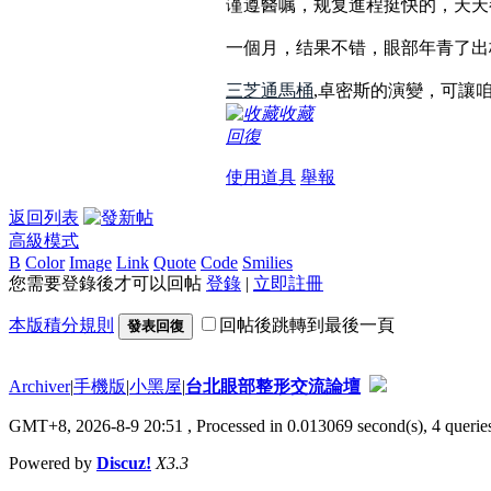
谨遵醫嘱，规复進程挺快的，天天
一個月，结果不错，眼部年青了出
三芝通馬桶
,卓密斯的演變，可讓
收藏
回復
使用道具
舉報
返回列表
高級模式
B
Color
Image
Link
Quote
Code
Smilies
您需要登錄後才可以回帖
登錄
|
立即註冊
本版積分規則
回帖後跳轉到最後一頁
發表回復
Archiver
|
手機版
|
小黑屋
|
台北眼部整形交流論壇
GMT+8, 2026-8-9 20:51
, Processed in 0.013069 second(s), 4 queries
Powered by
Discuz!
X3.3