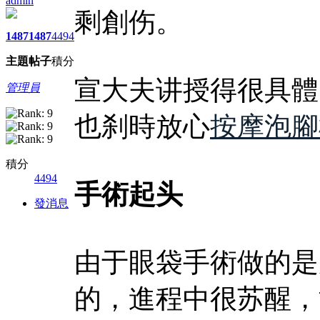
admin
剩創伤。
1487
1487
4494
主題
帖子
積分
宣大夫讲授得很具體
管理員
也刹時放心
按摩泡腳
積分
4494
手術起头
發消息
由于眼袋手術做的是
的，進程中很苏醒，