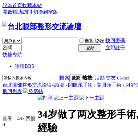
設為首頁
收藏本站
開啟輔助訪問
切換到窄版
找回密碼
自動登錄
密碼
立即註冊
登錄
快捷導航
論壇
BBS
搜索
熱搜:
活動
交友
discuz
搜索
台北眼部整形交流論壇
»
論壇
›
開眼尾手術
›
開眼頭手術
›
34岁
返回列表
34岁做了两次整形手術
查看:
1493
|
回復:
0
經驗