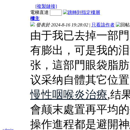
[複製鏈接]
電梯直達
樓主
發表於 2024-8-16 19:28:02
|
只看該作者
由于我已去掉一部門
有膨出，可是我的泪
张，這部門眼袋脂肪
议采纳自體其它位置
慢性咽喉炎治療
,结
會颠末處置再平均的
操作進程都是避開神