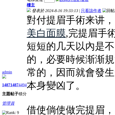
樓主
發表於 2024-8-16 19:33:13
|
只看該作者
對付提眉手術来讲，
美白面膜
,完提眉手
短短的几天以內是不
的，必要時候渐渐規
常的，因而就會發生
admin
本身變凶了。
1487
1487
4494
主題
帖子
積分
管理員
借使倘使做完提眉，