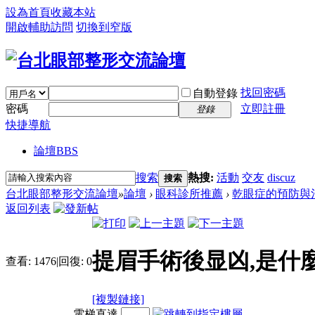
設為首頁
收藏本站
開啟輔助訪問
切換到窄版
找回密碼
自動登錄
密碼
立即註冊
登錄
快捷導航
論壇
BBS
搜索
熱搜:
活動
交友
discuz
搜索
台北眼部整形交流論壇
»
論壇
›
眼科診所推薦
›
乾眼症的預防與
返回列表
提眉手術後显凶,是什
查看:
1476
|
回復:
0
[複製鏈接]
電梯直達