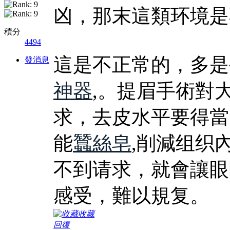
凶，那末這類环境是
積分
4494
這是不正常的，多是
發消息
神器
,。提眉手術對
求，去皮水平要得當
能
蠶絲皂
,削減组织
不到请求，就會讓眼
感受，難以規复。
收藏
回復