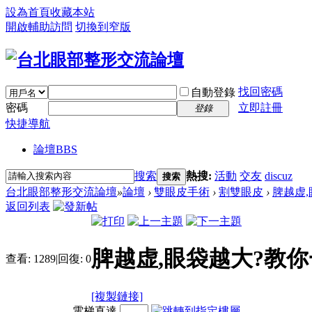
設為首頁
收藏本站
開啟輔助訪問
切換到窄版
找回密碼
自動登錄
密碼
立即註冊
登錄
快捷導航
論壇
BBS
搜索
熱搜:
活動
交友
discuz
搜索
台北眼部整形交流論壇
»
論壇
›
雙眼皮手術
›
割雙眼皮
›
脾越虚,
返回列表
脾越虚,眼袋越大?教
查看:
1289
|
回復:
0
[複製鏈接]
電梯直達