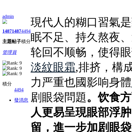
admin
現代人的糊口習氣是
1487
1487
4494
眠不足、持久熬夜、
主題
帖子
積分
轮回不顺畅，使得眼
管理員
淡紋眼霜
,排挤，構
力严重也國影响身體
積分
4494
剧眼袋問題
。饮食方
發消息
人更易呈現眼部浮肿
留，進一步加剧眼袋