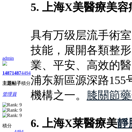
5. 上海X美醫療美
具有万级层流手術室
技能，展開各類整形
admin
業、平安、高效的醫
1487
1487
4494
浦东新區源深路15
主題
帖子
積分
機構之一。
膝關節藥
管理員
6. 上海X莱醫療美
靜
積分
4494