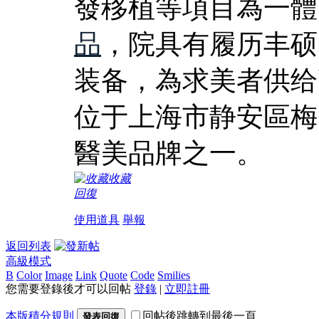
發移植等項目為一體
品
，院具有履历丰硕
装备，為求美者供给
位于上海市静安區梅
醫美品牌之一。
收藏
回復
使用道具
舉報
返回列表
高級模式
B
Color
Image
Link
Quote
Code
Smilies
您需要登錄後才可以回帖
登錄
|
立即註冊
本版積分規則
回帖後跳轉到最後一頁
發表回復