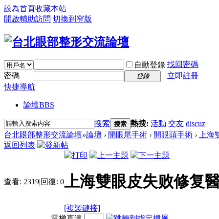
設為首頁
收藏本站
開啟輔助訪問
切換到窄版
找回密碼
自動登錄
密碼
立即註冊
登錄
快捷導航
論壇
BBS
搜索
熱搜:
活動
交友
discuz
搜索
台北眼部整形交流論壇
»
論壇
›
開眼尾手術
›
開眼頭手術
›
上海雙
返回列表
上海雙眼皮失败修复醫
查看:
2319
|
回復:
0
[複製鏈接]
電梯直達