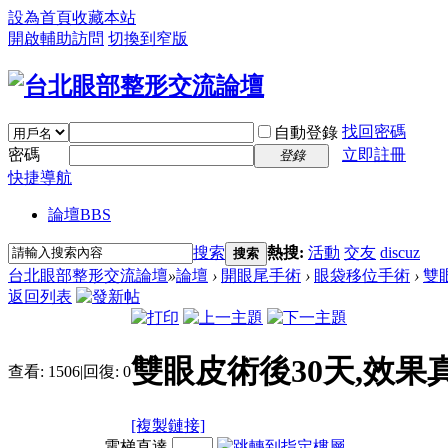
設為首頁
收藏本站
開啟輔助訪問
切換到窄版
找回密碼
自動登錄
密碼
立即註冊
登錄
快捷導航
論壇
BBS
搜索
熱搜:
活動
交友
discuz
搜索
台北眼部整形交流論壇
»
論壇
›
開眼尾手術
›
眼袋移位手術
›
雙
返回列表
雙眼皮術後30天,效果
查看:
1506
|
回復:
0
[複製鏈接]
電梯直達